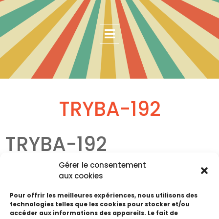
TRYBA-192
TRYBA-192
Gérer le consentement
Fenêtres, portes, Volets, Pergolas
aux cookies
Haute Foire de Pontarlier
Pour offrir les meilleures expériences, nous utilisons des
technologies telles que les cookies pour stocker et/ou
accéder aux informations des appareils. Le fait de