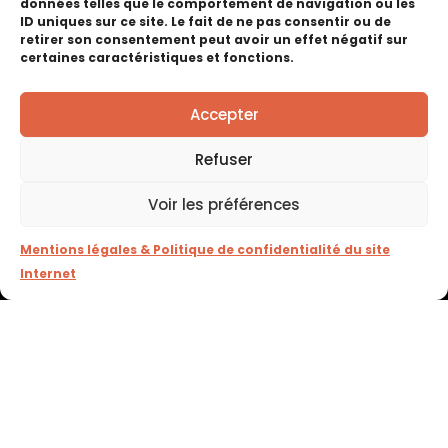
données telles que le comportement de navigation ou les
ID uniques sur ce site. Le fait de ne pas consentir ou de
retirer son consentement peut avoir un effet négatif sur
certaines caractéristiques et fonctions.
Accepter
Refuser
Voir les préférences
Haute Foire de Pontarlier
Mentions légales & Politique de confidentialité du site
RETOUR EN IMAGES
Internet
Voir les éditions précédentes