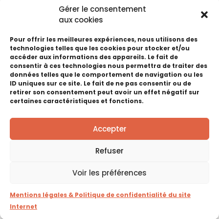
Gérer le consentement
aux cookies
Pour offrir les meilleures expériences, nous utilisons des
technologies telles que les cookies pour stocker et/ou
accéder aux informations des appareils. Le fait de
LOISIRS ET CULTURE
consentir à ces technologies nous permettra de traiter des
données telles que le comportement de navigation ou les
ID uniques sur ce site. Le fait de ne pas consentir ou de
retirer son consentement peut avoir un effet négatif sur
certaines caractéristiques et fonctions.
Accepter
Refuser
Voir les préférences
MONDE ANIMAL ET AGRICOLE
Mentions légales & Politique de confidentialité du site
Internet