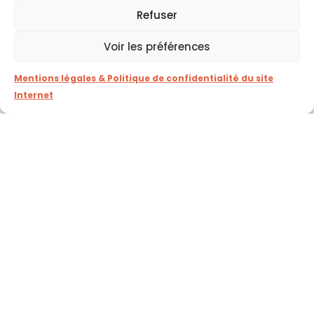
Télécharger le document
Refuser
14 Mo
Voir les préférences
CONSIGNES GASTRONOMIE HAUTE FOIRE
Mentions légales & Politique de confidentialité du site
2025
Internet
Voir dans le navigateur
Télécharger le document
137 Ko
Haute Foire de Pontarlier
RETOUR EN IMAGES
Voir les éditions précédentes