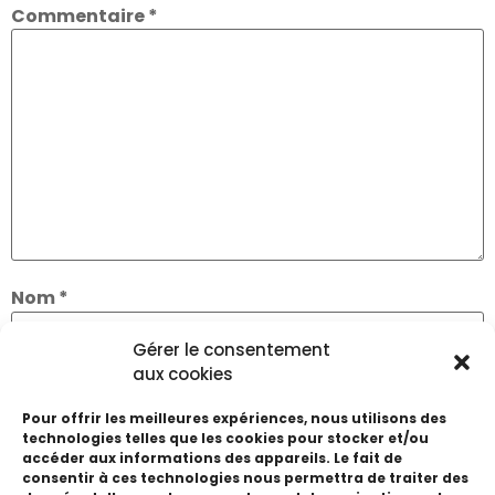
Commentaire
*
Nom
*
Gérer le consentement
aux cookies
E-mail
*
Pour offrir les meilleures expériences, nous utilisons des
technologies telles que les cookies pour stocker et/ou
accéder aux informations des appareils. Le fait de
Site web
consentir à ces technologies nous permettra de traiter des