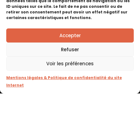
données telles que le comportement de navigation ou les
ID uniques sur ce site. Le fait de ne pas consentir ou de
retirer son consentement peut avoir un effet négatif sur
certaines caractéristiques et fonctions.
Enregistrer mon nom, mon e-mail et mon site
dans le navigateur pour mon prochain
Accepter
commentaire.
Refuser
Voir les préférences
Haute Foire de Pontarlier
Mentions légales & Politique de confidentialité du site
RETOUR EN IMAGES
Internet
Voir les éditions précédentes