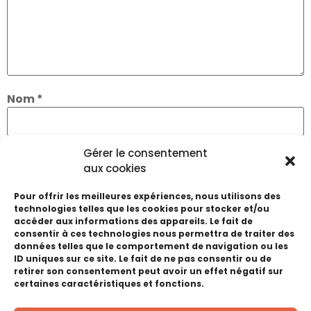
Nom
*
Gérer le consentement
E-mail
*
aux cookies
Pour offrir les meilleures expériences, nous utilisons des
Site web
technologies telles que les cookies pour stocker et/ou
accéder aux informations des appareils. Le fait de
consentir à ces technologies nous permettra de traiter des
données telles que le comportement de navigation ou les
ID uniques sur ce site. Le fait de ne pas consentir ou de
retirer son consentement peut avoir un effet négatif sur
Enregistrer mon nom, mon e-mail et mon site
certaines caractéristiques et fonctions.
dans le navigateur pour mon prochain
commentaire.