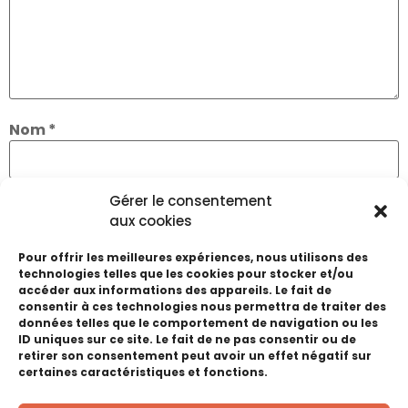
Nom
*
Gérer le consentement
E-mail
*
aux cookies
Pour offrir les meilleures expériences, nous utilisons des
Site web
technologies telles que les cookies pour stocker et/ou
accéder aux informations des appareils. Le fait de
consentir à ces technologies nous permettra de traiter des
données telles que le comportement de navigation ou les
ID uniques sur ce site. Le fait de ne pas consentir ou de
retirer son consentement peut avoir un effet négatif sur
Enregistrer mon nom, mon e-mail et mon site
certaines caractéristiques et fonctions.
dans le navigateur pour mon prochain
commentaire.