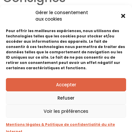
Gastronomie Haute
Gérer le consentement
aux cookies
Foire 2025
Pour offrir les meilleures expériences, nous utilisons des
technologies telles que les cookies pour stocker et/ou
accéder aux informations des appareils. Le fait de
Haute Foire de Pontarlier
consentir à ces technologies nous permettra de traiter des
données telles que le comportement de navigation ou les
ID uniques sur ce site. Le fait de ne pas consentir ou de
RETOUR EN IMAGES
retirer son consentement peut avoir un effet négatif sur
certaines caractéristiques et fonctions.
Voir les éditions précédentes
Accepter
Refuser
Voir les préférences
Mentions légales & Politique de confidentialité du site
Internet