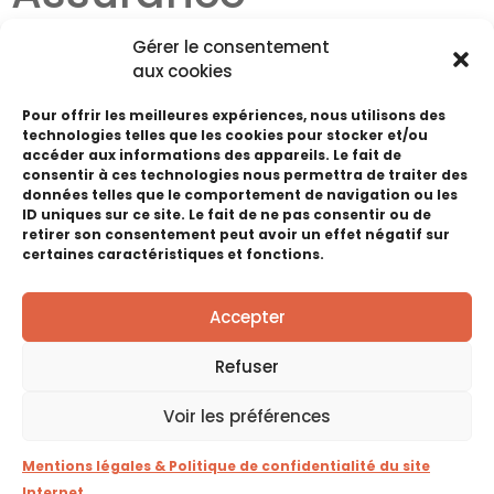
Micropolis Haute
Gérer le consentement
aux cookies
Foire 2025
Pour offrir les meilleures expériences, nous utilisons des
technologies telles que les cookies pour stocker et/ou
accéder aux informations des appareils. Le fait de
Haute Foire de Pontarlier
consentir à ces technologies nous permettra de traiter des
données telles que le comportement de navigation ou les
ID uniques sur ce site. Le fait de ne pas consentir ou de
RETOUR EN IMAGES
retirer son consentement peut avoir un effet négatif sur
certaines caractéristiques et fonctions.
Voir les éditions précédentes
Accepter
Refuser
Voir les préférences
Mentions légales & Politique de confidentialité du site
Internet