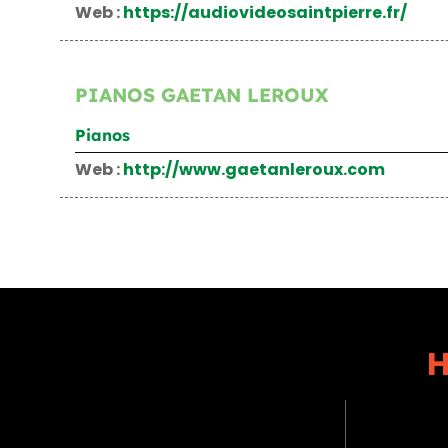
Web :
https://audiovideosaintpierre.fr/
PIANOS GAETAN LEROUX
Pianos
Web :
http://www.gaetanleroux.com
H