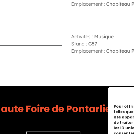
Emplacement :
Chapiteau P
Activités :
Musique
Stand :
G57
Emplacement :
Chapiteau P
aute Foire de Pontarlier
Pour offri
telles qu
des appar
de traite
les ID uni
consentem