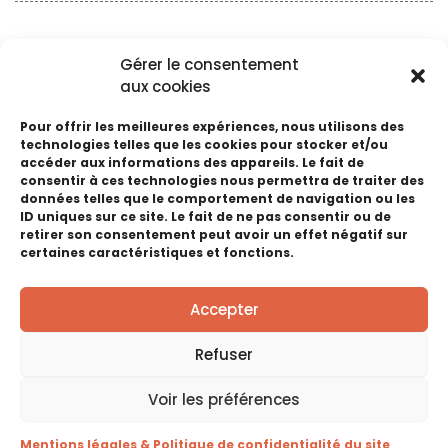
SAS VADOT
Gérer le consentement
aux cookies
Robot lave vitre
Pour offrir les meilleures expériences, nous utilisons des
Web : -
technologies telles que les cookies pour stocker et/ou
accéder aux informations des appareils. Le fait de
consentir à ces technologies nous permettra de traiter des
Activités :
Démonstration - Produits malins
données telles que le comportement de navigation ou les
Stand :
I13
ID uniques sur ce site. Le fait de ne pas consentir ou de
Emplacement :
Chapiteau Principal
retirer son consentement peut avoir un effet négatif sur
certaines caractéristiques et fonctions.
Accepter
Haute Foire de Pontarlier
Refuser
RETOUR EN IMAGES
Voir les préférences
Voir les éditions précédentes
Mentions légales & Politique de confidentialité du site