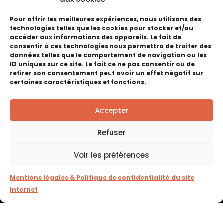
Web :
http://www.lamaisondestravaux.com
Pour offrir les meilleures expériences, nous utilisons des
technologies telles que les cookies pour stocker et/ou
Activités :
Courtiers
accéder aux informations des appareils. Le fait de
Stand :
G19
consentir à ces technologies nous permettra de traiter des
données telles que le comportement de navigation ou les
Emplacement :
Chapiteau Principal
ID uniques sur ce site. Le fait de ne pas consentir ou de
retirer son consentement peut avoir un effet négatif sur
certaines caractéristiques et fonctions.
Haute Foire de Pontarlier
Accepter
RETOUR EN IMAGES
Refuser
Voir les préférences
Voir les éditions précédentes
Mentions légales & Politique de confidentialité du site
Internet