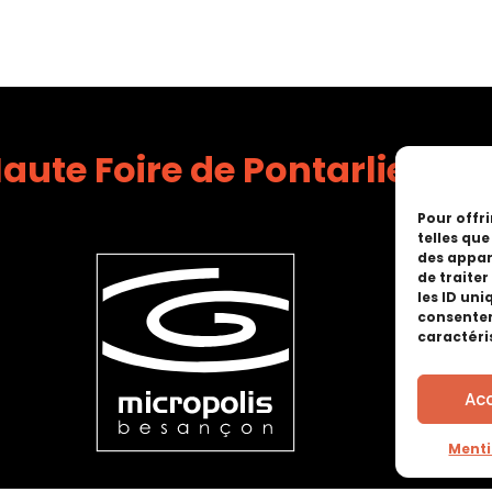
aute Foire de Pontarlier
Pour offri
telles qu
des appar
de traite
les ID uni
consentem
caractéri
Ac
Menti