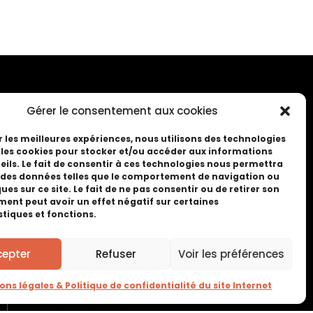
Gérer le consentement aux cookies
r les meilleures expériences, nous utilisons des technologies
e les cookies pour stocker et/ou accéder aux informations
eils. Le fait de consentir à ces technologies nous permettra
r des données telles que le comportement de navigation ou
ques sur ce site. Le fait de ne pas consentir ou de retirer son
ent peut avoir un effet négatif sur certaines
stiques et fonctions.
3 Boulevard Ouest
CS 82019
cepter
Refuser
Voir les préférences
25050 Besançon cedex
Tél : 03 81 41 08 09
ons légales & Politique de confidentialité du site Internet